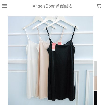
LOADING...
AngelsDoor 首爾蝶衣