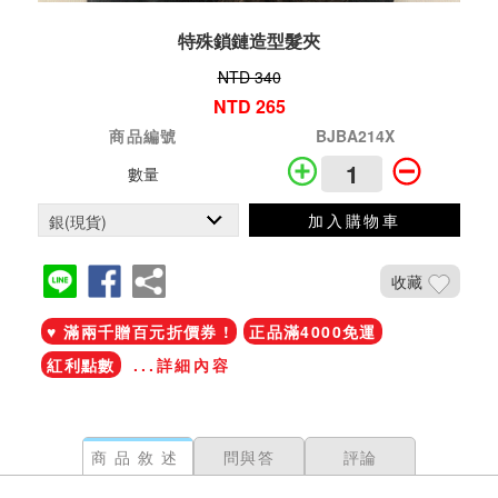
特殊鎖鏈造型髮夾
NTD 340
NTD 265
商品編號
BJBA214X
數量
加入購物車
收藏
♥ 滿兩千贈百元折價券 !
正品滿4000免運
紅利點數
...詳細內容
商品敘述
問與答
評論