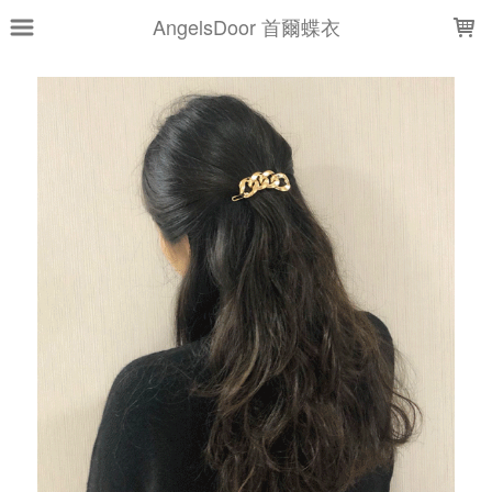
LOADING...
AngelsDoor 首爾蝶衣