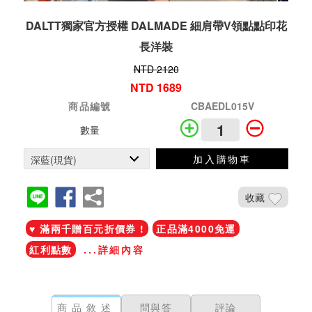
DALTT獨家官方授權 DALMADE 細肩帶V領點點印花
長洋裝
NTD 2120
NTD 1689
商品編號
CBAEDL015V
數量
加入購物車
收藏
♥ 滿兩千贈百元折價券 !
正品滿4000免運
紅利點數
...詳細內容
商品敘述
問與答
評論