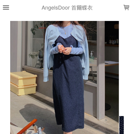
LOADING...
AngelsDoor 首爾蝶衣