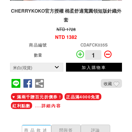
CHERRYKOKO官方授權 棉柔舒適寬圓領短版針織外
套
NTD 1728
NTD 1382
商品編號
CDAFCK035S
數量
加入購物車
收藏
♥ 滿兩千贈百元折價券 !
正品滿4000免運
紅利點數
...詳細內容
商品敘述
問與答
評論