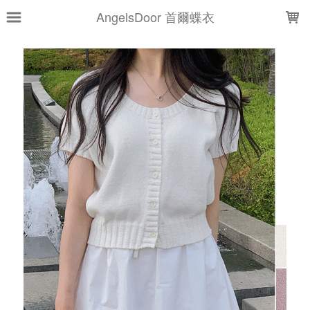
LOADING...
AngelsDoor 首爾蝶衣