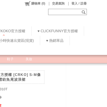
購物車
(
0
)
交易查詢
登入 / 註冊
RYKOKO官方授權
♥ CLICKFUNNY官方授權
48小時快速出貨區(現貨)
♥ 熱銷單品
鞋子
美妝
方授權 [CRKO] S-M像
雪紡魚尾波浪裙
010T
0
2