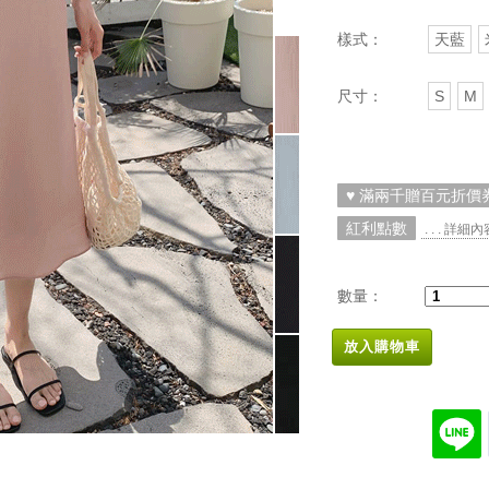
樣式：
天藍
尺寸：
S
M
♥ 滿兩千贈百元折價券
紅利點數
. . . 詳細
數量：
放入購物車