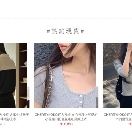
# 熱 銷 現 貨 #
家官方授權 含蓄中绽放美
CHERRYKOKO官方授權 在心裡種上可愛的
CHERRYKOKO
分袖襯衫上衣
小花領口配色花邊細羅紋上衣
本的優雅船
510
NTD 898
N