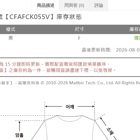
商品描述
問與答
(0)
評論
HELLOSWEETY獨家官方授權 細柔寬V領麻
花針織上衣(特價)
NTD 590