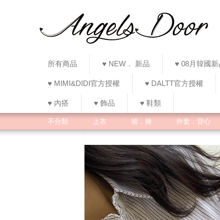
所有商品
♥ NEW． 新品
♥ 08月韓國
♥ MIMI&DIDI官方授權
♥ DALTT官方授權
♥ 內搭
♥ 飾品
♥ 鞋類
不分類
上衣
裙．褲
外套．背心