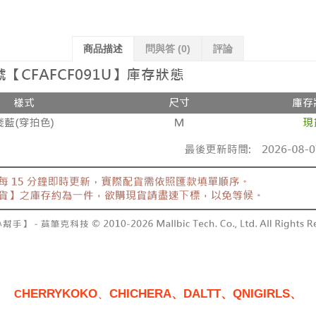
商品描述
問與答
(0)
評論
HELLOSWEETY獨家官方授權 細柔寬V領麻
花針織上衣(特價)
NTD 590