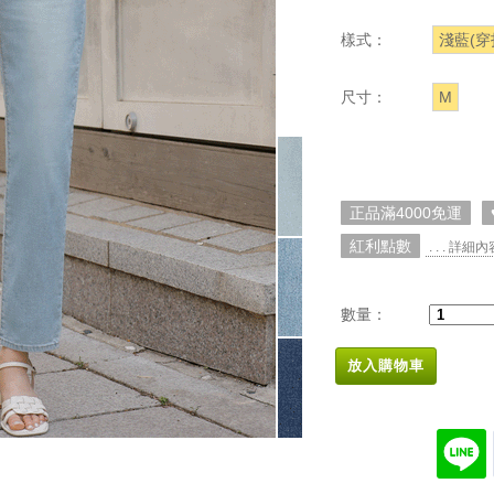
樣式：
淺藍(穿
尺寸：
M
正品滿4000免運
紅利點數
. . . 詳細
數量：
放入購物車