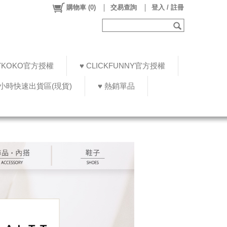
購物車
(
0
)
交易查詢
登入 / 註冊
RYKOKO官方授權
♥ CLICKFUNNY官方授權
48小時快速出貨區(現貨)
♥ 熱銷單品