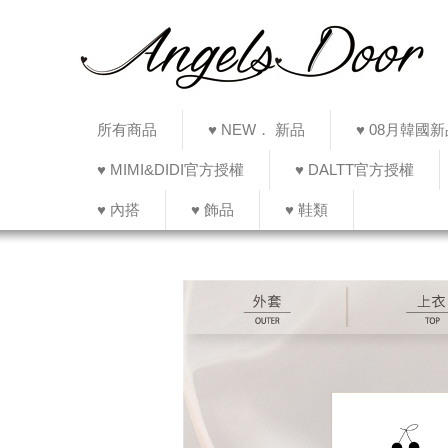
所有商品
♥ NEW． 新品
♥ 08月韓國
♥ MIMI&DIDI官方授權
♥ DALTT官方授權
♥ 內搭
♥ 飾品
♥ 鞋類