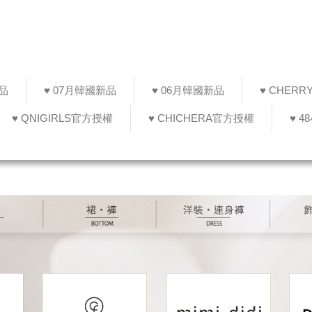
新品
♥ 07月韓國新品
♥ 06月韓國新品
♥ CHER
♥ QNIGIRLS官方授權
♥ CHICHERA官方授權
♥ 