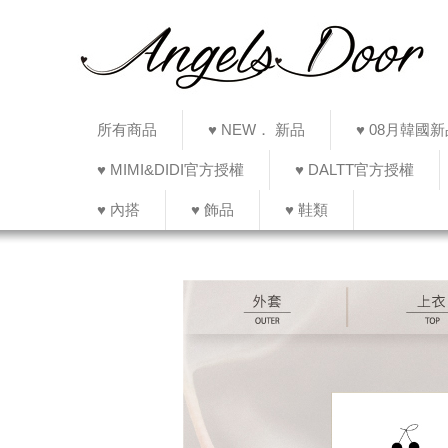
所有商品
♥ NEW． 新品
♥ 08月韓國
♥ MIMI&DIDI官方授權
♥ DALTT官方授權
♥ 內搭
♥ 飾品
♥ 鞋類