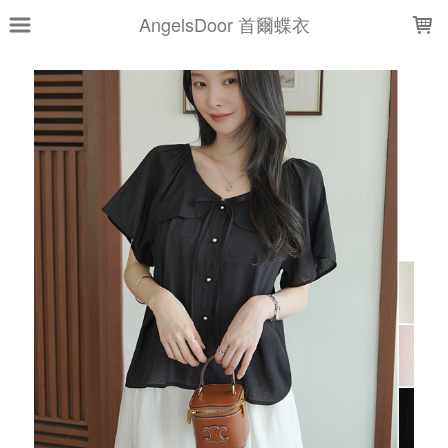
LOADING...
AngelsDoor 首爾蝶衣