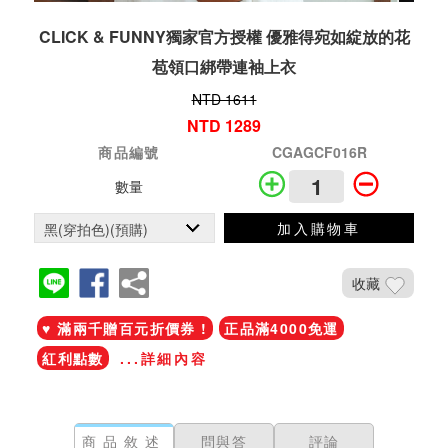
CLICK & FUNNY獨家官方授權 優雅得宛如綻放的花
苞領口綁帶連袖上衣
NTD 1611
NTD 1289
商品編號
CGAGCF016R
數量
加入購物車
收藏
♥ 滿兩千贈百元折價券 !
正品滿4000免運
紅利點數
...詳細內容
商品敘述
問與答
評論