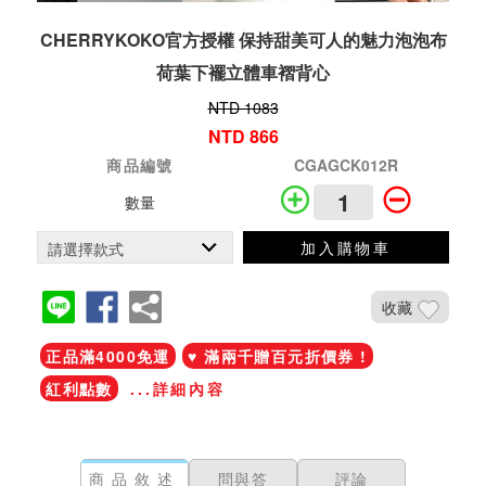
CHERRYKOKO官方授權 保持甜美可人的魅力泡泡布
荷葉下襬立體車褶背心
NTD 1083
NTD 866
商品編號
CGAGCK012R
數量
加入購物車
收藏
正品滿4000免運
♥ 滿兩千贈百元折價券 !
紅利點數
...詳細內容
商品敘述
問與答
評論