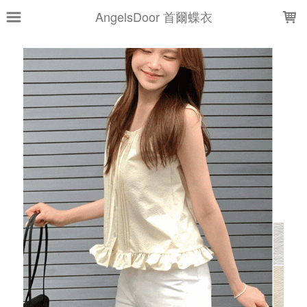
LOADING...
AngelsDoor 首爾蝶衣