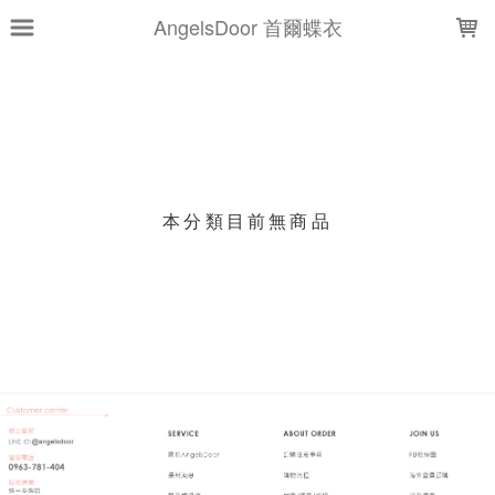
LOADING...
AngelsDoor 首爾蝶衣
上架時間
銷售件數
銷售價格
樣式尺寸篩選
本分類目前無商品
現貨商品
篩選