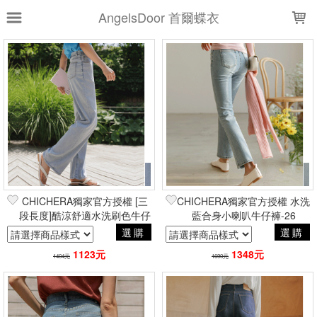
LOADING...
AngelsDoor 首爾蝶衣
上架時間
銷售件數
銷售價格
樣式尺寸篩選
全部樣式
藍色正常
藍
深藍(穿拍色)
淺藍
全部尺寸
S
M
L
26
CHICHERA獨家官方授權 [三
CHICHERA獨家官方授權 水洗
段長度]酷涼舒適水洗刷色牛仔
藍合身小喇叭牛仔褲-26
現貨商品
長褲-M
選購
選購
篩選
1123元
1348元
1404元
1690元