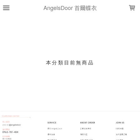
LOADING...
AngelsDoor 首爾蝶衣
上架時間
銷售件數
銷售價格
樣式尺寸篩選
本分類目前無商品
現貨商品
篩選