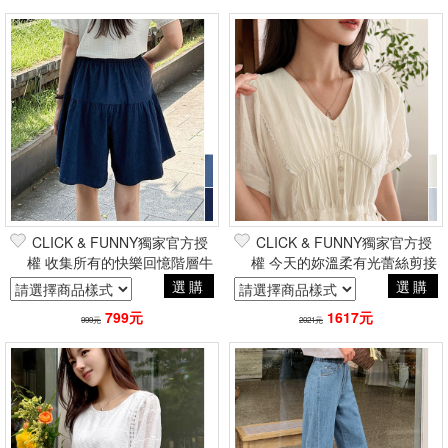
CLICK & FUNNY獨家官方授
CLICK & FUNNY獨家官方授
權 收集所有的快樂回憶階層牛
權 今天的妳溫柔有光蕾絲剪接
仔波浪褲裙
側腰抽繩傘狀洋裝
選購
選購
799元
1617元
999元
2021元