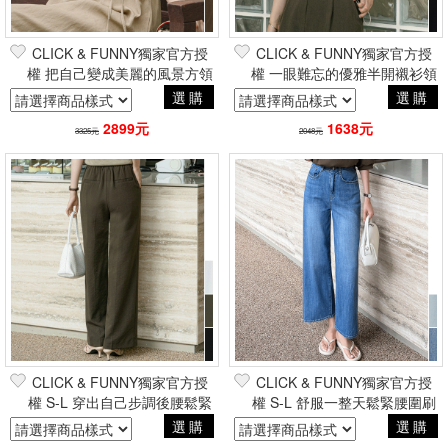
CLICK & FUNNY獨家官方授
CLICK & FUNNY獨家官方授
權 把自己變成美麗的風景方領
權 一眼難忘的優雅半開襯衫領
連袖綁帶長洋裝
配色釦上衣
選購
選購
2899元
1638元
3325元
2048元
CLICK & FUNNY獨家官方授
CLICK & FUNNY獨家官方授
權 S-L 穿出自己步調後腰鬆緊
權 S-L 舒服一整天鬆緊腰圍刷
車褶燙線西裝褲
色九分直筒牛仔褲
選購
選購