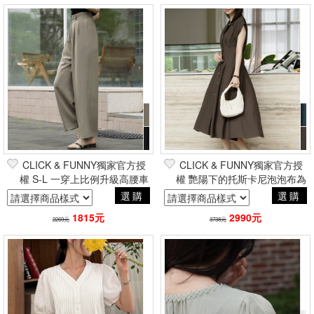
CLICK & FUNNY獨家官方授
CLICK & FUNNY獨家官方授
權 S-L 一穿上比例升級高腰車
權 艷陽下的托斯卡尼泡泡布為
褶西裝寬褲(附腰帶)
寛V領落肩蓋袖傘狀洋裝
選購
選購
1815元
2990元
2269元
3738元