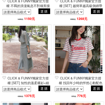
CLICK & FUNNY獨家官方授
CLICK & FUNNY獨家官方授
權 不羈的浪漫氣息不對稱剪接
權 [SET] 越簡單越高級側綁帶
魚尾波浪短裙
一字領上衣+波浪裙套裝
選購
選購
1150元
1268元
1438元
1585元
CLICK & FUNNY獨家官方授
CLICK & FUNNY獨家官方授
權 [SET] 知性的溫柔襯衫+細
權 找回年少時的怦然心動配色
肩帶長洋裝自然暗紋套裝
橫條紋T恤上衣
選購
選購
1375元
776元
1550元
970元