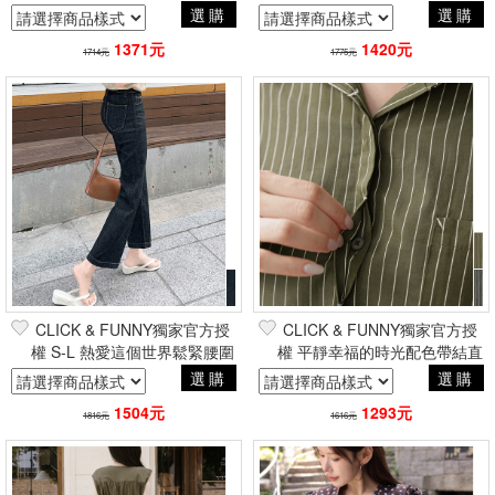
接菱紋花朵上衣
分袖襯衫上衣
選購
選購
1371元
1420元
1714元
1775元
CLICK & FUNNY獨家官方授
CLICK & FUNNY獨家官方授
權 S-L 熱愛這個世界鬆緊腰圍
權 平靜幸福的時光配色帶結直
原色九分小喇叭牛仔褲
條紋七分袖襯衫上衣
選購
選購
1504元
1293元
1816元
1616元