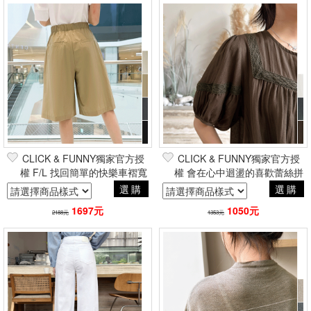
CLICK & FUNNY獨家官方授
CLICK & FUNNY獨家官方授
權 F/L 找回簡單的快樂車褶寬
權 會在心中迴盪的喜歡蕾絲拼
襬百慕達短褲
接棉絲澎袖上衣
選購
選購
1697元
1050元
2188元
1353元