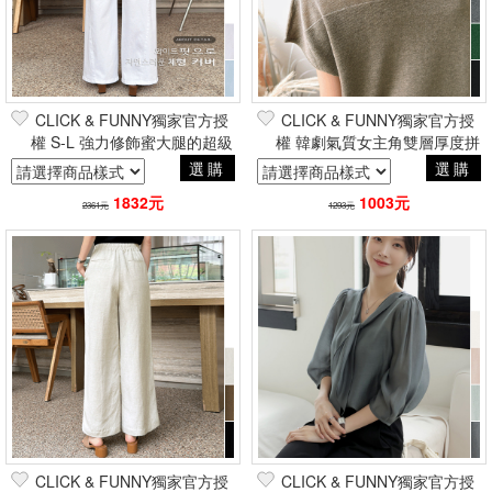
CLICK & FUNNY獨家官方授
CLICK & FUNNY獨家官方授
權 S-L 強力修飾蜜大腿的超級
權 韓劇氣質女主角雙層厚度拼
單品側剪接休閒寬褲
接連袖羊毛針織上衣
選購
選購
1832元
1003元
2361元
1293元
CLICK & FUNNY獨家官方授
CLICK & FUNNY獨家官方授