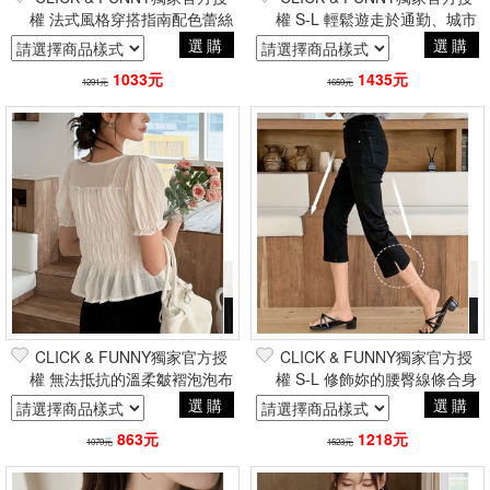
權 法式風格穿搭指南配色蕾絲
權 S-L 輕鬆遊走於通勤、城市
假兩件配色針織上衣
漫步車褶百慕達短褲
選購
選購
1033元
1435元
1291元
1659元
CLICK & FUNNY獨家官方授
CLICK & FUNNY獨家官方授
權 無法抵抗的溫柔皺褶泡泡布
權 S-L 修飾妳的腰臀線條合身
鬆緊細褶上衣
臀墊(可取下)七分褲
選購
選購
863元
1218元
1079元
1523元