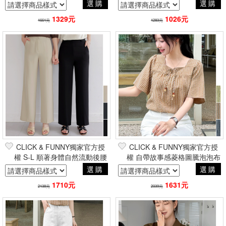
花飄逸雪紡洋裝
色釦襯衫上衣
選購
選購
1329元
1026元
1661元
1283元
CLICK & FUNNY獨家官方授
CLICK & FUNNY獨家官方授
權 S-L 順著身體自然流動後腰
權 自帶故事感菱格圖騰泡泡布
鬆緊直筒西裝褲
方領傘狀上衣
選購
選購
1710元
1631元
2138元
2039元