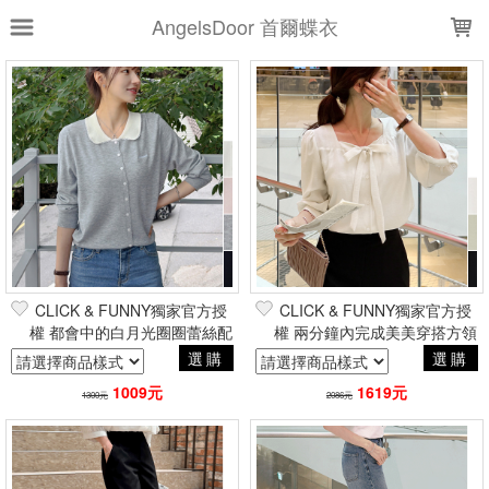
LOADING...
AngelsDoor 首爾蝶衣
上架時間
銷售件數
銷售價格
樣式尺寸篩選
全部樣式
黑
米白(穿拍色)
黑(穿拍色)
藍(穿拍色)
棕(穿拍色)
米(穿拍色)
米
深藍(穿拍色)
CLICK & FUNNY獨家官方授
CLICK & FUNNY獨家官方授
奶油(穿拍色)
米白
權 都會中的白月光圈圈蕾絲配
權 兩分鐘內完成美美穿搭方領
色領針織上外套
綁帶七分袖上衣
選購
選購
全部尺寸
S
M
L
XL
1009元
1619元
1300元
2086元
現貨商品
篩選