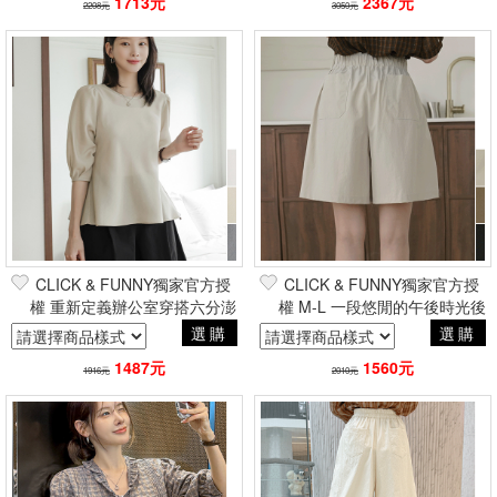
1713元
2367元
2208元
3050元
CLICK & FUNNY獨家官方授
CLICK & FUNNY獨家官方授
權 重新定義辦公室穿搭六分澎
權 M-L 一段悠閒的午後時光後
袖飄逸魚尾混羊毛上衣
腰鬆緊褲裙
選購
選購
1487元
1560元
1916元
2010元