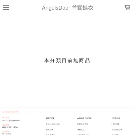
LOADING...
AngelsDoor 首爾蝶衣
上架時間
銷售件數
銷售價格
樣式尺寸篩選
本分類目前無商品
現貨商品
篩選