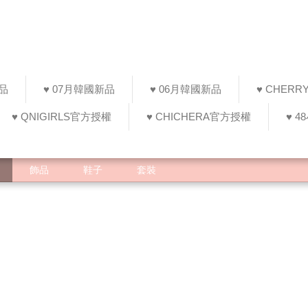
新品
♥ 07月韓國新品
♥ 06月韓國新品
♥ CHER
♥ QNIGIRLS官方授權
♥ CHICHERA官方授權
♥ 
飾品
鞋子
套裝