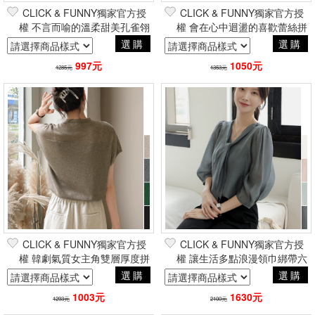
CLICK & FUNNY獨家官方授
CLICK & FUNNY獨家官方授
權 不言而喻的溫柔甜美孔雀翎
權 會在心中迴盪的喜歡蕾絲拼
紋蕾絲拼接上衣
接棉絲澎袖上衣
選購
選購
997元
1050元
1285元
1353元
CLICK & FUNNY獨家官方授
CLICK & FUNNY獨家官方授
權 韓劇氣質女主角雙層厚度拼
權 讓生活多點浪漫領巾綁帶六
接連袖羊毛針織上衣
分澎袖上衣
選購
選購
1003元
1630元
1293元
2100元