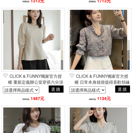
1313元
1713元
1693元
2208元
CLICK & FUNNY獨家官方授
CLICK & FUNNY獨家官方授
權 重新定義辦公室穿搭六分澎
權 日常本身就很值得喜歡領緣
袖飄逸魚尾混羊毛上衣
荷葉拼接配色格紋上衣
選購
選購
1487元
1134元
1916元
1461元