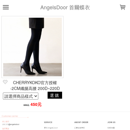
LOADING...
AngelsDoor 首爾蝶衣
上架時間
銷售件數
銷售價格
樣式尺寸篩選
全部樣式
黑
全部尺寸
200D
220D
CHERRYKOKO官方授權
-2CM纖腿高腰 200D~220D
現貨商品
褲襪(特價)
選購
篩選
450元
606元